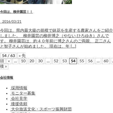
今回は、柳井園芸！！
2016/03/21
今回は、県内最大級の規模で鉢花を生産する農家さんをご紹介
しました。 柳井園芸の柳井博之（やない ひろゆき）さんで
す。 柳井園芸は、約４０年前に博之さんのご両親、 正二さん
と智子さんが始めました。 現在は、年 […]
54 / 63
« 先
頭
«
...
10
20
30
...
52
53
54
55
56
...
60
後 »
会社情報
採用情報
モニター募集
会社見学
後援依頼
大分放送文化・スポーツ振興財団