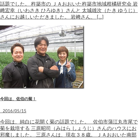
話題でした。 杵築市の ＪＡおおいた杵築市地域柑橘研究会 岩
﨑宏幸（いわさき ひろゆき）さんと 太城雄次（たき ゆうじ）
さんにお越しいただきました。 岩﨑さん、 […]
今回は、佐伯の菊！
2016/05/15
今回は、純白に花開く菊の話題でした。 佐伯市蒲江丸市尾で
菊を栽培する 三原昭司（みはら しょうじ）さんのハウスにお
邪魔しました。 三原さんは、現在３８歳。 ＪＡおおいた南部