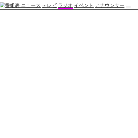
ニュース
テレビ
ラジオ
イベント
アナウンサー
テ
レ
ビ
番
組
表
OBS
制
作
番
組