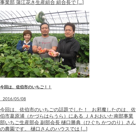
事業部 蒲江花き生産組合 組合長で […]
今回は、佐伯市のいちご！！
2016/05/08
今回は、佐伯市のいちごの話題でした！ お邪魔したのは、佐
伯市葛原浦（かづらはらうら）にある ＪＡおおいた南部事業
部いちご生産部会 副部会長 樋口勝典（ひぐち かつのり）さん
の農園です。 樋口さんのハウスでは […]