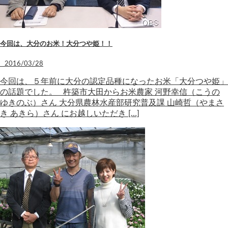
今回は、大分のお米！大分つや姫！！
2016/03/28
今回は、５年前に大分の認定品種になったお米「大分つや姫」
の話題でした。 杵築市大田からお米農家 河野幸信（こうの
ゆきのぶ）さん 大分県農林水産部研究普及課 山崎哲（やまさ
き あきら）さん にお越しいただき […]