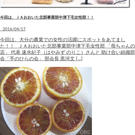
今回は、ＪＡおおいた北部事業部中津下毛女性部！！
2016/04/17
今回は、大分の農業での女性の活躍にスポットをあてまし
た！！ ＪＡおおいた北部事業部中津下毛女性部 「母ちゃんの
店」 代表 速水紀子（はやみず のりこ）さんと 助け合い組織部
会「手のひらの会」 部会長 黒河文 […]