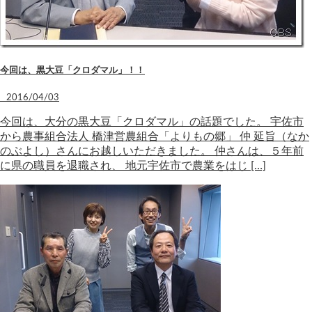
今回は、黒大豆「クロダマル」！！
2016/04/03
今回は、大分の黒大豆「クロダマル」の話題でした。 宇佐市
から農事組合法人 橋津営農組合「よりもの郷」 仲 延旨（なか
のぶよし）さんにお越しいただきました。 仲さんは、５年前
に県の職員を退職され、 地元宇佐市で農業をはじ […]