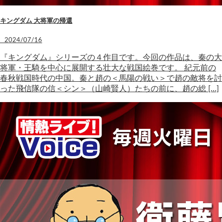
キングダム 大将軍の帰還
2024/07/16
『キングダム』シリーズの４作目です。今回の作品は、秦の大
将軍・王騎を中心に展開する壮大な戦国絵巻です。 紀元前の
春秋戦国時代の中国。秦と趙の＜馬陽の戦い＞で趙の敵将を討
った飛信隊の信＜シン＞（山崎賢人）たちの前に、趙の総 […]