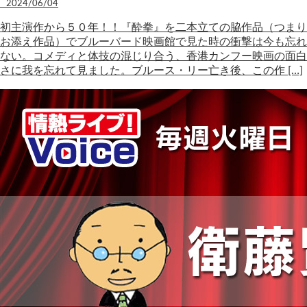
2024/06/04
初主演作から５０年！！『酔拳』を二本立ての脇作品（つまり
お添え作品）でブルーバード映画館で見た時の衝撃は今も忘れ
ない。コメディと体技の混じり合う、香港カンフー映画の面白
さに我を忘れて見ました。ブルース・リー亡き後、この作 […]