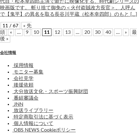
代目・松本幸四郎主演で新たに映像化する、時代劇シリーズの
映画版です。 斬り捨て御免の＜火付盗賊改方長官＞、人呼ん
で【鬼平】の異名を取る長谷川平蔵（松本幸四郎）のもと […]
11 / 67
« 先
頭
«
...
9
10
11
12
13
...
20
30
40
...
»
最
後 »
会社情報
採用情報
モニター募集
会社見学
後援依頼
大分放送文化・スポーツ振興財団
番組審議会
JNN
放送ライブラリー
特定商取引法に基づく表示
個人情報について
OBS NEWS Cookieポリシー