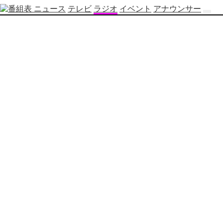
ニュース
テレビ
ラジオ
イベント
アナウンサー
テ
レ
ビ
番
組
表
OBS
制
作
番
組