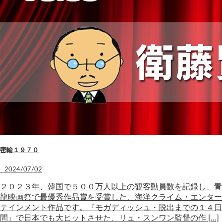
密輸１９７０
2024/07/02
２０２３年、韓国で５００万人以上の観客動員数を記録し、青
龍映画祭で最優秀作品賞を受賞した、海洋クライム・エンター
テインメント作品です。『モガディッシュ・脱出までの１４日
間』で日本でも大ヒットさせた、リュ・スンワン監督の作 […]