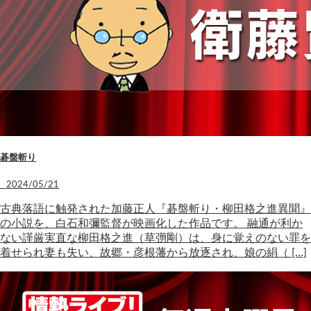
碁盤斬り
2024/05/21
古典落語に触発された加藤正人『碁盤斬り・柳田格之進異聞』
の小説を、白石和彌監督が映画化した作品です。 融通が利か
ない謹厳実直な柳田格之進（草彅剛）は、身に覚えのない罪を
着せられ妻も失い、故郷・彦根藩から放逐され、娘の絹（ […]