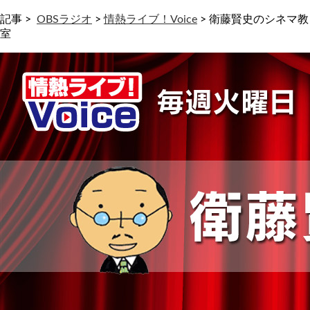
記事 >
OBSラジオ
>
情熱ライブ！Voice
>
衛藤賢史のシネマ教
室