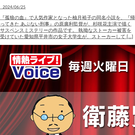
2024/06/25
『孤狼の血』で人気作家となった柚月裕子の同名小説を、『帰
ってきた あぶない刑事』の原廣利監督が、杉咲花主演で描く
サスペンスミステリーの作品です。 執拗なストーカー被害を
受けていた愛知県平井市の女子大学生が、ストーカーして […]