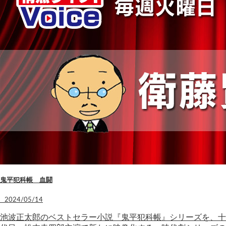
鬼平犯科帳 血闘
2024/05/14
池波正太郎のベストセラー小説『鬼平犯科帳』シリーズを、十