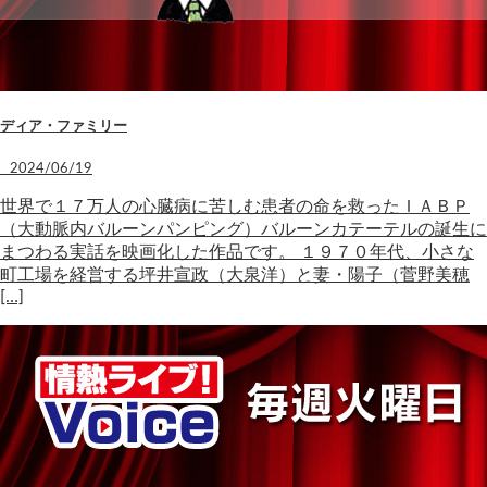
ディア・ファミリー
2024/06/19
世界で１７万人の心臓病に苦しむ患者の命を救ったＩＡＢＰ
（大動脈内バルーンパンピング）バルーンカテーテルの誕生に
まつわる実話を映画化した作品です。 １９７０年代、小さな
町工場を経営する坪井宣政（大泉洋）と妻・陽子（菅野美穂
[…]