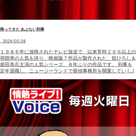
帰ってきた あぶない刑事
2024/05/28
１９８６年に放映されたテレビ放送で、以来常時２０％以上の
視聴率の人気を誇り、映画版７作品が製作された、舘ひろし＆
柴田恭兵主演の人気シリーズ、８年ぶりの作品です。 刑事を
定年退職し、ニュージーランドで探偵事務所を開業してい […]