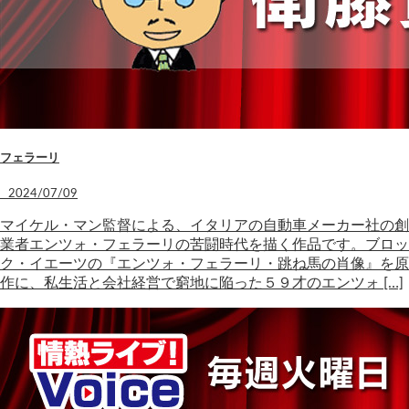
フェラーリ
2024/07/09
マイケル・マン監督による、イタリアの自動車メーカー社の創
業者エンツォ・フェラーリの苦闘時代を描く作品です。ブロッ
ク・イエーツの『エンツォ・フェラーリ・跳ね馬の肖像』を原
作に、私生活と会社経営で窮地に陥った５９才のエンツォ […]