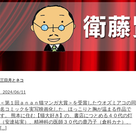
三日月とネコ
2024/06/11
＜第１回ａｎａｎ猫マンガ大賞＞を受賞したウオズミアコの同
名コミックを実写映画化した、ほっこりと胸が温まる作品で
す。 熊本に住む【猫大好き】の、書店につとめる４０代の灯
（安達祐実）、精神科の医師３０代の鹿乃子（倉科カナ）、
[…]