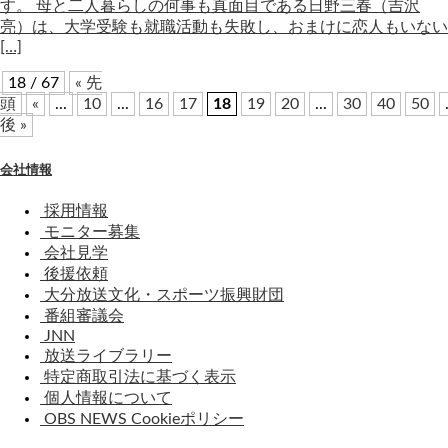
す。 母と二人暮らしの何事も真面目である日野三春（吉沢
亮）は、大学受験も就職活動も失敗し、おまけに恋人もいない
[…]
18 / 67
« 先
頭
«
...
10
...
16
17
18
19
20
...
30
40
50
後 »
会社情報
採用情報
モニター募集
会社見学
後援依頼
大分放送文化・スポーツ振興財団
番組審議会
JNN
放送ライブラリー
特定商取引法に基づく表示
個人情報について
OBS NEWS Cookieポリシー