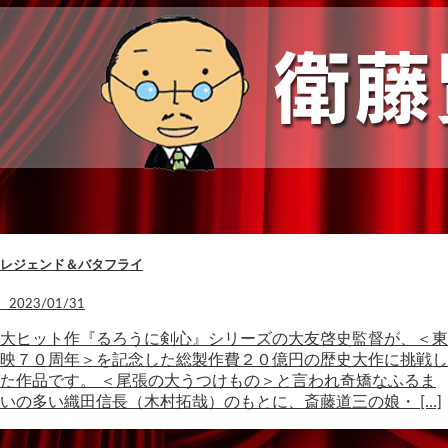
レジェンド＆バタフライ
2023/01/31
大ヒット作『るろうに剣心』シリーズの大友啓史監督が、＜東
映７０周年＞を記念した総製作費２０億円の歴史大作に挑戦し
た作品です。 ＜尾張の大うつけもの＞と言われ奇矯なふるま
いの多い織田信長（木村拓哉）のもとに、斎藤道三の娘・ […]