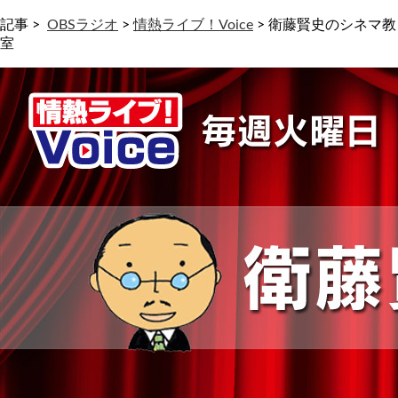
記事 >
OBSラジオ
>
情熱ライブ！Voice
>
衛藤賢史のシネマ教
室