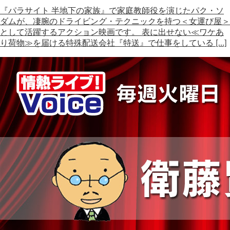
『パラサイト 半地下の家族』で家庭教師役を演じたパク・ソ
ダムが、凄腕のドライビング・テクニックを持つ＜女運び屋＞
として活躍するアクション映画です。 表に出せない≪ワケあ
り荷物≫を届ける特殊配送会社『特送』で仕事をしている […]