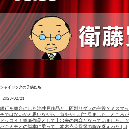
シャイロックの子供たち
2023/02/21
銀行を舞台にした池井戸作品と、阿部サダヲの主役？ミスマッ
チではないかと思いながら、首をかしげて見ました。ところが
ドッコイ！娯楽作品として上出来の内容となっていました。ツ
バキミチオの脚本に乗って、本木克英監督の腕が冴えわた […]