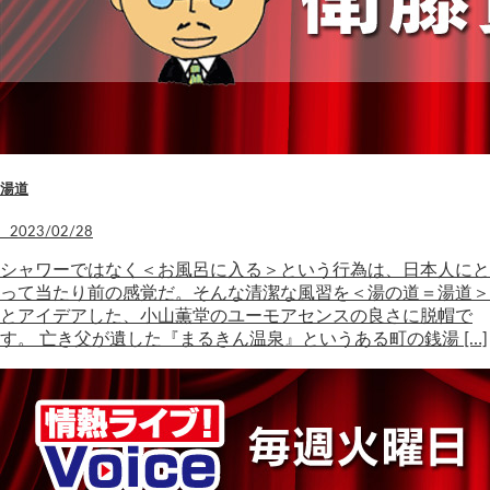
湯道
2023/02/28
シャワーではなく＜お風呂に入る＞という行為は、日本人にと
って当たり前の感覚だ。そんな清潔な風習を＜湯の道＝湯道＞
とアイデアした、小山薫堂のユーモアセンスの良さに脱帽で
す。 亡き父が遺した『まるきん温泉』というある町の銭湯 […]