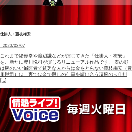
仕掛人・藤枝梅安
2023/02/07
これまで緒形拳や渡辺謙などが演じてきた『仕掛人・梅安』
を、新たに豊川悦司が演じるリニューアル作品です。 表の顔
は腕のいい鍼医者で貧乏な人からは金をとらない藤枝梅安（豊
川悦司）は、裏では金で殺しの仕事を請け合う凄腕の＜仕掛
[…]