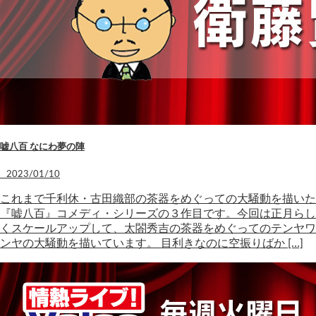
嘘八百 なにわ夢の陣
2023/01/10
これまで千利休・古田織部の茶器をめぐっての大騒動を描いた
『嘘八百』コメディ・シリーズの３作目です。今回は正月らし
くスケールアップして、太閤秀吉の茶器をめぐってのテンヤワ
ンヤの大騒動を描いています。 目利きなのに空振りばか […]