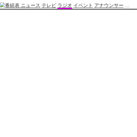
ニュース
テレビ
ラジオ
イベント
アナウンサー
テ
レ
ビ
番
組
表
OBS
制
作
番
組