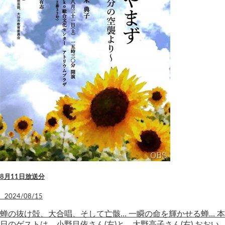
8月11日放送分
2024/08/15
蝉の抜け殻、大合唱、そして亡骸… 一瞬の命を輝かせる蝉… 本
日のゲストは、小野目依さん(左)と、大野高子さん(右) おおい