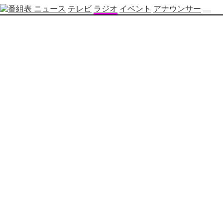
ニュース
テレビ
ラジオ
イベント
アナウンサー
テ
レ
ビ
番
組
表
OBS
制
作
番
組