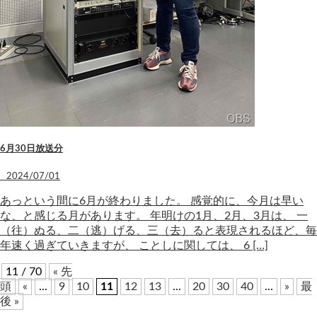
6月30日放送分
2024/07/01
あっという間に6月が終わりました。 感覚的に、今月は早い
な、と感じる月があります。 年明けの1月、2月、3月は、 一
（往）ぬる、二（逃）げる、三（去）ると表現されるほど、毎
年速く過ぎていきますが、 ことしに関しては、 6 […]
11 / 70
« 先
頭
«
...
9
10
11
12
13
...
20
30
40
...
»
最
後 »