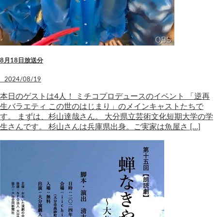
8月18日放送分
2024/08/19
本日のゲストは4人！ ミチコプロデュースのイベント 「逆再
生バラエティ この世のはじまり」のメインキャストたちで
す。 まずは、杉山達哉さん。 大分県立芸術文化短期大学の学
生さんです。 杉山さんは兵庫県出身。ご実家は魚屋さ […]