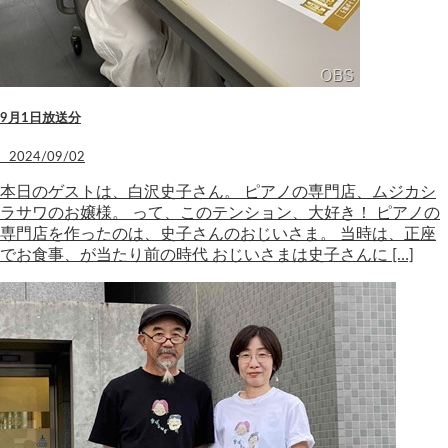
9月1日放送分
2024/09/02
本日のゲストは、白沢史子さん。 ピアノの専門店、ムジカシ
ラサワのお嬢様。 って、このテンション、大好き！ ピアノの
専門店を作ったのは、史子さんのおじいさま。 当時は、正座
でお食事、が当たり前の時代 おじいさまは史子さんに […]