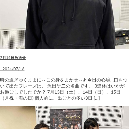
7月14日放送分
2024/07/16
時の過ぎゆくままに～この身をまかせ～♪ 今日の心境…口をつ
いて出たフレーズは、 沢田研二の名曲です。 3連休はいかが
お過ごしでしたでか？ 7月13日（土）、14日（日）、15日
（月祝・海の日) 個人的に、出ごとの多い3日 […]