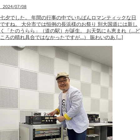
2024/07/08
七夕でした。 年間の行事の中でいちばんロマンティックな日
ですね。 大分市では恒例の長浜様のお祭り 別大国道には新し
く「たのうらら」（道の駅）が誕生。 お天気にも恵まれ（…ど
ころの晴れ具合ではなかったですが…） 賑わいのあ […]