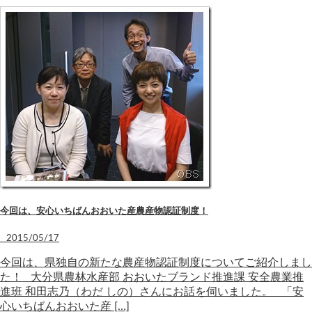
今回は、安心いちばんおおいた産農産物認証制度！
2015/05/17
今回は、県独自の新たな農産物認証制度についてご紹介しまし
た！ 大分県農林水産部 おおいたブランド推進課 安全農業推
進班 和田志乃（わだ しの）さんにお話を伺いました。 「安
心いちばんおおいた産 […]