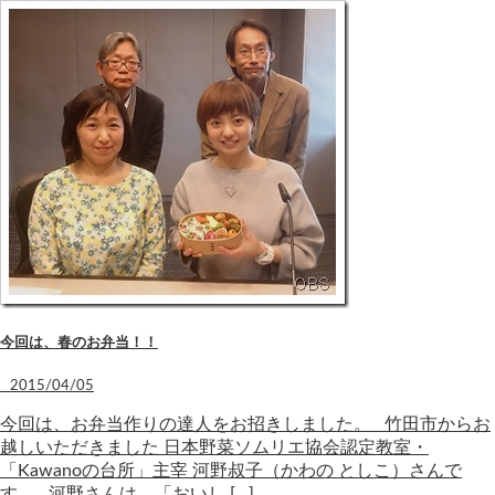
今回は、春のお弁当！！
2015/04/05
今回は、お弁当作りの達人をお招きしました。 竹田市からお
越しいただきました 日本野菜ソムリエ協会認定教室・
「Kawanoの台所」主宰 河野叔子（かわの としこ）さんで
す。 河野さんは、「おいし […]