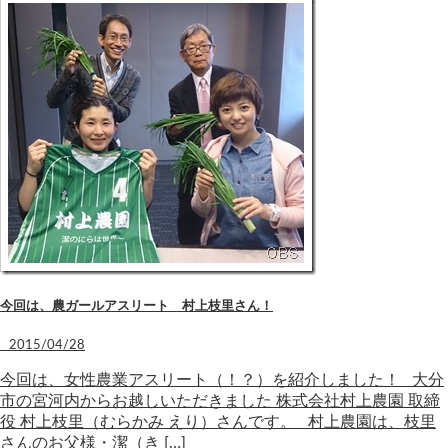
今回は、農ガールアスリート 村上枝里さん！
2015/04/28
今回は、女性農業アスリート（！？）を紹介しました！ 大分
市の宮河内からお越しいただきました 株式会社村上農園 取締
役 村上枝里（むらかみ えり）さんです。 村上農園は、枝里
さんのお父様・潔（き […]