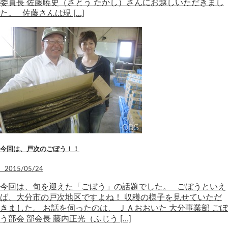
委員長 佐藤暁史（さとう たかし）さんにお越しいただきまし
た。 佐藤さんは現 […]
今回は、戸次のごぼう！！
2015/05/24
今回は、旬を迎えた「ごぼう」の話題でした。 ごぼうといえ
ば、大分市の戸次地区ですよね！ 収穫の様子を見せていただ
きました。 お話を伺ったのは、 ＪＡおおいた 大分事業部 ごぼ
う部会 部会長 藤内正光（ふじう […]