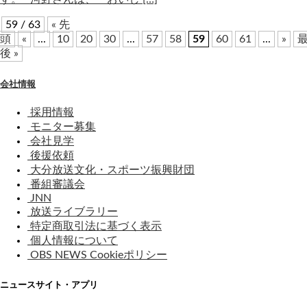
59 / 63
« 先
頭
«
...
10
20
30
...
57
58
59
60
61
...
»
後 »
会社情報
採用情報
モニター募集
会社見学
後援依頼
大分放送文化・スポーツ振興財団
番組審議会
JNN
放送ライブラリー
特定商取引法に基づく表示
個人情報について
OBS NEWS Cookieポリシー
ニュースサイト・アプリ