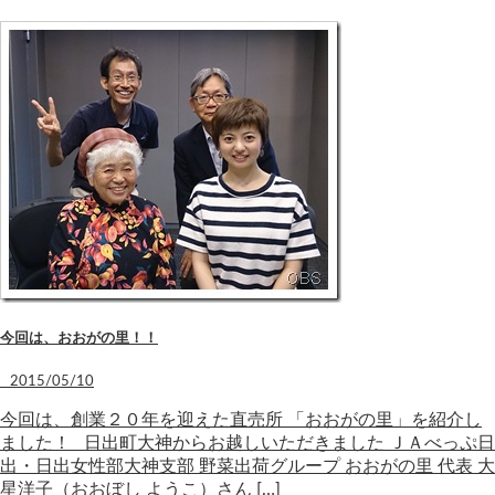
今回は、おおがの里！！
2015/05/10
今回は、創業２０年を迎えた直売所 「おおがの里」を紹介し
ました！ 日出町大神からお越しいただきました ＪＡべっぷ日
出・日出女性部大神支部 野菜出荷グループ おおがの里 代表 大
星洋子（おおぼし ようこ）さん […]