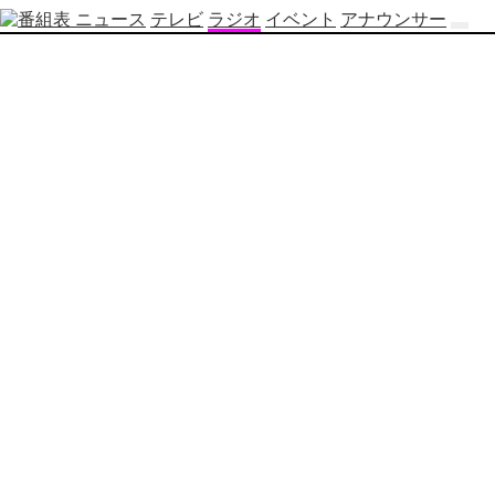
ニュース
テレビ
ラジオ
イベント
アナウンサー
テ
レ
ビ
番
組
表
OBS
制
作
番
組