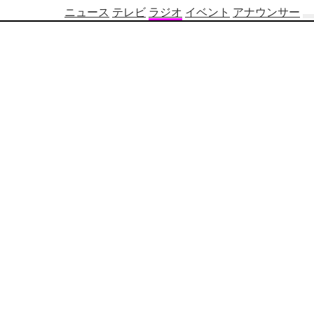
ニュース
テレビ
ラジオ
イベント
アナウンサー
テ
レ
ビ
番
組
表
OBS
制
作
番
組