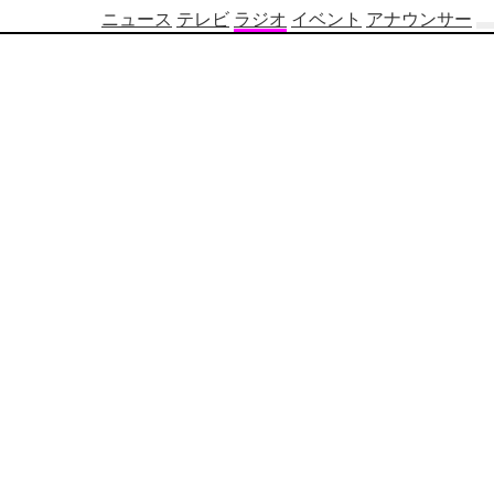
ニュース
テレビ
ラジオ
イベント
アナウンサー
テ
レ
ビ
番
組
表
OBS
制
作
番
組