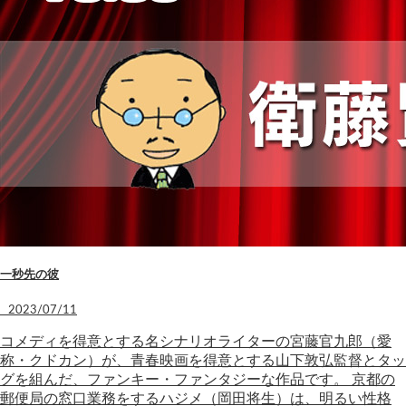
一秒先の彼
2023/07/11
コメディを得意とする名シナリオライターの宮藤官九郎（愛
称・クドカン）が、青春映画を得意とする山下敦弘監督とタッ
グを組んだ、ファンキー・ファンタジーな作品です。 京都の
郵便局の窓口業務をするハジメ（岡田将生）は、明るい性格