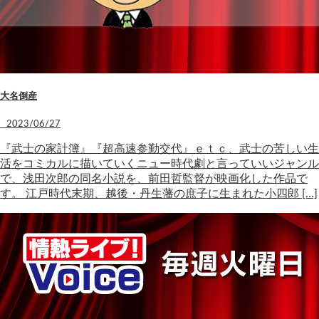
大名倒産
2023/06/27
『武士の家計簿』『超高速参勤交代』ｅｔｃ、武士の苦しい生
活をコミカルに描いていくニュー時代劇と言っていいジャンル
で、浅田次郎の同名小説を、前田哲監督が映画化した作品で
す。 江戸時代末期、越後・丹生藩の庶子に生まれた小四郎 […]