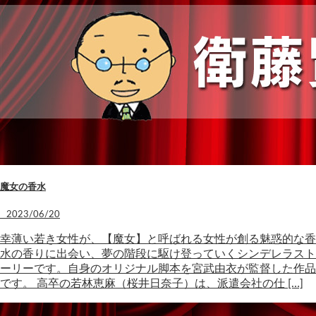
魔女の香水
2023/06/20
幸薄い若き女性が、【魔女】と呼ばれる女性が創る魅惑的な香
水の香りに出会い、夢の階段に駆け登っていくシンデレラスト
ーリーです。自身のオリジナル脚本を宮武由衣が監督した作品
です。 高卒の若林恵麻（桜井日奈子）は、派遣会社の仕 […]