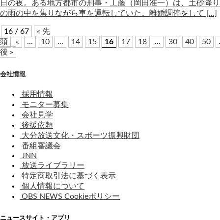
日の夜。ある地方都市の刑事・工藤（岡田准一）は、土砂降り
の雨の中を焦りながら車を運転していた。離婚調停をして […]
16 / 67
« 先
頭
«
...
10
...
14
15
16
17
18
...
30
40
50
後 »
会社情報
採用情報
モニター募集
会社見学
後援依頼
大分放送文化・スポーツ振興財団
番組審議会
JNN
放送ライブラリー
特定商取引法に基づく表示
個人情報について
OBS NEWS Cookieポリシー
ニュースサイト・アプリ