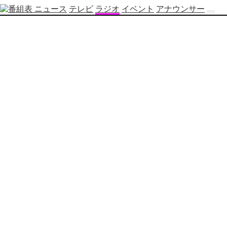
ニュース
テレビ
ラジオ
イベント
アナウンサー
テ
レ
ビ
番
組
表
OBS
制
作
番
組