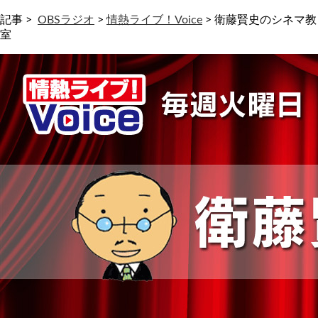
記事 >
OBSラジオ
>
情熱ライブ！Voice
>
衛藤賢史のシネマ教
室