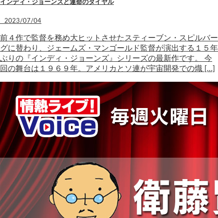
インディ・ジョーンズと運命のダイヤル
2023/07/04
前４作で監督を務め大ヒットさせたスティーブン・スピルバー
グに替わり、ジェームズ・マンゴールド監督が演出する１５年
ぶりの『インディ・ジョーンズ』シリーズの最新作です。 今
回の舞台は１９６９年。アメリカとソ連が宇宙開発での熾 […]