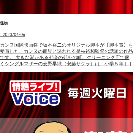
怪物
2023/06/06
カンヌ国際映画祭で坂本裕二のオリジナル脚本が【脚本賞】を
受賞した、カンヌの寵児と謳われる是枝裕和監督の話題の作品
です。 大きな湖がある都会の郊外の町。クリーニング店で働
くシングルマザーの麦野早織（安藤サクラ）は、小学５年 […]