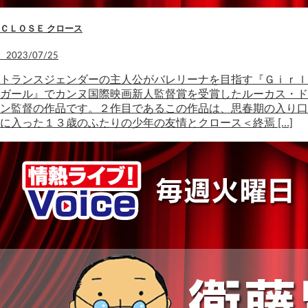
ＣＬＯＳＥ クロース
2023/07/25
トランスジェンダーの主人公がバレリーナを目指す『Ｇｉｒｌ
ガール』でカンヌ国際映画新人監督賞を受賞したルーカス・ド
ン監督の作品です。２作目であるこの作品は、思春期の入り口
に入った１３歳のふたりの少年の友情とクロース＜終焉 […]