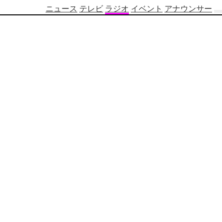
ニュース
テレビ
ラジオ
イベント
アナウンサー
テ
レ
ビ
番
組
表
OBS
制
作
番
組