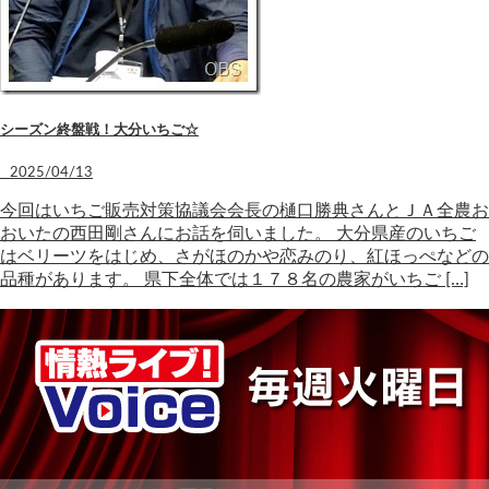
シーズン終盤戦！大分いちご☆
2025/04/13
今回はいちご販売対策協議会会長の樋口勝典さんとＪＡ全農お
おいたの西田剛さんにお話を伺いました。 大分県産のいちご
はベリーツをはじめ、さがほのかや恋みのり、紅ほっぺなどの
品種があります。 県下全体では１７８名の農家がいちご […]