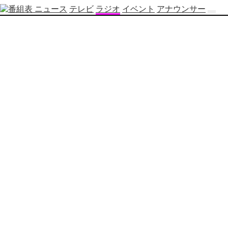
ニュース
テレビ
ラジオ
イベント
アナウンサー
テ
レ
ビ
番
組
表
OBS
制
作
番
組