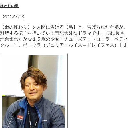
終わりの鳥
2025/04/15
【命の終わり】を人間に告げる【鳥】と、告げられた母娘が、
対峙する様子を描いていく奇想天外なドラマです。 病に侵さ
れ余命わずかな１５歳の少女・チューズデー（ローラ・ペティ
クルー）。母・ゾラ（ジュリア・ルイス＝ドレイファス） […]