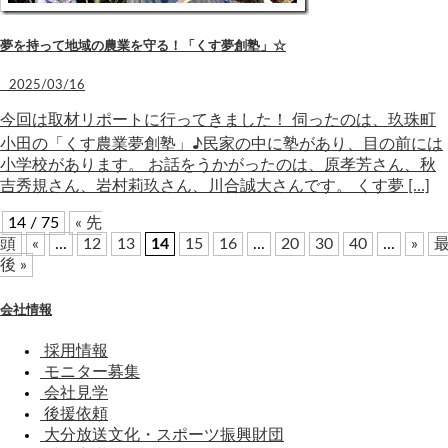
夢を持って地域の農業を守る！「くす夢創塾」☆
2025/03/16
今回は取材リポートに行ってきました！ 伺ったのは、玖珠町
小田の「くす農業夢創塾」♪民家の中に塾があり、目の前には
小学校があります。 お話をうかがったのは、原孝芳さん、秋
吉秀規さん、岩村莉玖さん、川合誠大さんです。 くす夢 […]
14 / 75
« 先
頭
«
...
12
13
14
15
16
...
20
30
40
...
»
後 »
会社情報
採用情報
モニター募集
会社見学
後援依頼
大分放送文化・スポーツ振興財団