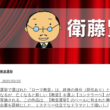
教皇選挙
2025/03/25
選挙で選ばれた『ローマ教皇』は、終身の身分（辞任あり）と
なるが、亡くなると新しい【教皇】を選ぶ【コンクラーベ】が
実施される。この作品は、【教皇選挙】のベールに包まれた舞
台裏を題材にした、ミステリー仕立てなドラマとして描い […]