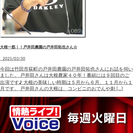
大根一筋！！戸井田農園の戸井田拓也さん☆
2025/03/30
今回は竹田市荻町の戸井田農園の戸井田拓也さんにお話を伺い
ました。 戸井田さんは大根農家４０年！番組には９回目のご
出演です♪ 大根の美味しい時期は５月から６月、１１月から１
月です。 戸井田さんの大根は、コンビニのおでんや刺 […]