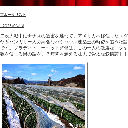
ブルータリスト
2025/03/18
二次大戦中にナチスの迫害を逃れて、アメリカへ移住したユダ
ヤ系ハンガリー人の高名なバウハウス建築士の軌跡を追う物語
です。ブラディ・コーベット監督は、この一人の敬虔なユダヤ
教を信じる男の話を、３時間を超える壮大で骨太な叙情詩 […]