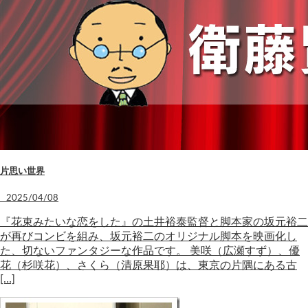
片思い世界
2025/04/08
『花束みたいな恋をした』の土井裕泰監督と脚本家の坂元裕二
が再びコンビを組み、坂元裕二のオリジナル脚本を映画化し
た、切ないファンタジーな作品です。 美咲（広瀬すず）、優
花（杉咲花）、さくら（清原果耶）は、東京の片隅にある古
[…]