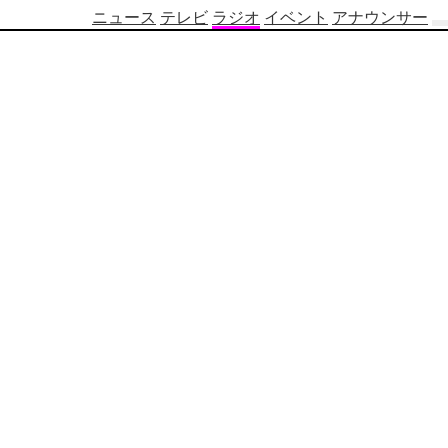
ニュース
テレビ
ラジオ
イベント
アナウンサー
テ
レ
ビ
番
組
表
OBS
制
作
番
組