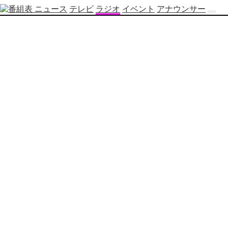
ニュース
テレビ
ラジオ
イベント
アナウンサー
テ
レ
ビ
番
組
表
OBS
制
作
番
組