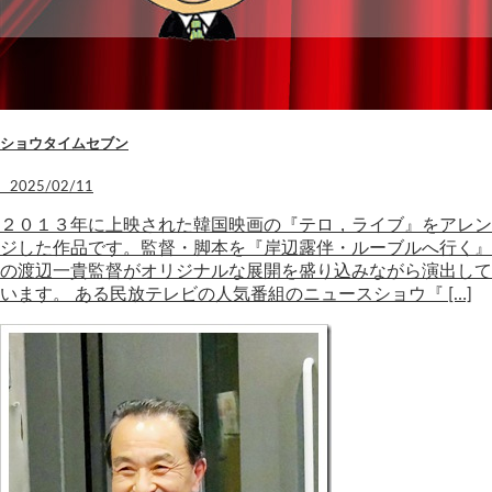
ショウタイムセブン
2025/02/11
２０１３年に上映された韓国映画の『テロ，ライブ』をアレン
ジした作品です。監督・脚本を『岸辺露伴・ルーブルへ行く』
の渡辺一貴監督がオリジナルな展開を盛り込みながら演出して
います。 ある民放テレビの人気番組のニュースショウ『 […]