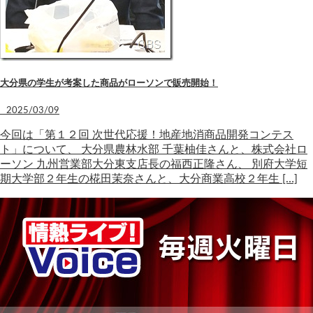
大分県の学生が考案した商品がローソンで販売開始！
2025/03/09
今回は「第１２回 次世代応援！地産地消商品開発コンテス
ト」について、 大分県農林水部 千葉柚佳さんと、株式会社ロ
ーソン 九州営業部大分東支店長の福西正隆さん、 別府大学短
期大学部２年生の椛田茉奈さんと、大分商業高校２年生 […]