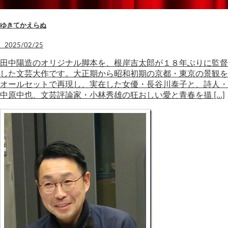
ゆきてかえらぬ
2025/02/25
田中陽造のオリジナル脚本を、根岸吉太郎が１８年ぶりに監督
した文芸大作です。大正期から昭和初期の京都・東京の景観を
オールセットで再現し、実在した女優・長谷川泰子と、詩人・
中原中也、文芸評論家・小林秀雄の狂おしい愛と青春を描 […]