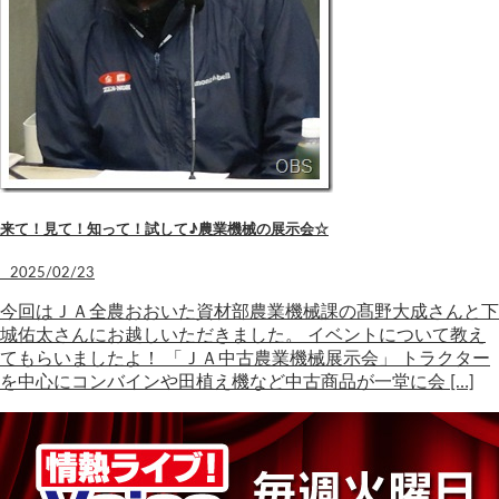
来て！見て！知って！試して♪農業機械の展示会☆
2025/02/23
今回はＪＡ全農おおいた資材部農業機械課の髙野大成さんと下
城佑太さんにお越しいただきました。 イベントについて教え
てもらいましたよ！ 「ＪＡ中古農業機械展示会」 トラクター
を中心にコンバインや田植え機など中古商品が一堂に会 […]