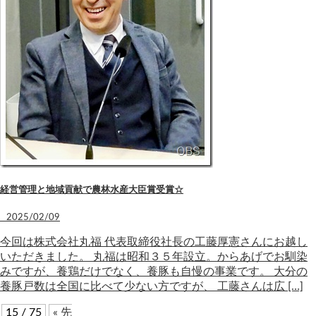
経営管理と地域貢献で農林水産大臣賞受賞☆
2025/02/09
今回は株式会社丸福 代表取締役社長の工藤厚憲さんにお越し
いただきました。 丸福は昭和３５年設立。からあげでお馴染
みですが、養鶏だけでなく、養豚も自慢の事業です。 大分の
養豚戸数は全国に比べて少ない方ですが、 工藤さんは広 […]
15 / 75
« 先