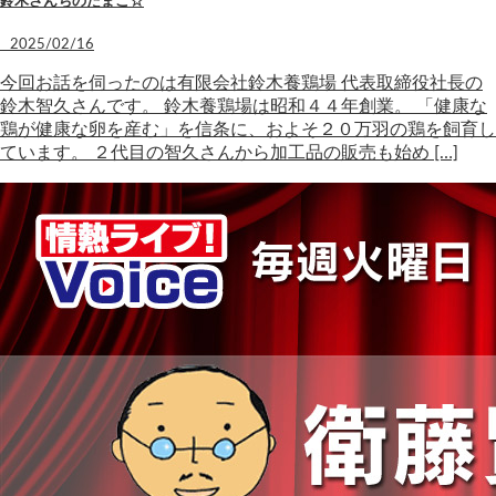
鈴木さんちのたまご☆
2025/02/16
今回お話を伺ったのは有限会社鈴木養鶏場 代表取締役社長の
鈴木智久さんです。 鈴木養鶏場は昭和４４年創業。 「健康な
鶏が健康な卵を産む」を信条に、およそ２０万羽の鶏を飼育し
ています。 ２代目の智久さんから加工品の販売も始め […]