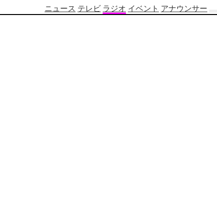
ニュース
テレビ
ラジオ
イベント
アナウンサー
テ
レ
ビ
番
組
表
OBS
制
作
番
組