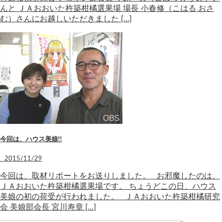
んと ＪＡおおいた杵築柑橘選果場 場長 小春修（こはる おさ
む）さんにお越しいただきました […]
今回は、ハウス美娘!!
2015/11/29
今回は、取材リポートをお送りしました。 お邪魔したのは、
ＪＡおおいた杵築柑橘選果場です。 ちょうどこの日、ハウス
美娘の初の荷受が行われました。 ＪＡおおいた杵築柑橘研究
会 美娘部会長 宮川寿章 […]