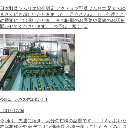
日本野菜ソムリエ協会認定 アクティブ野菜ソムリエ 足立みゆ
きさんにお越しいただきました。 足立さんは、もう何度もこ
の番組にご出演いただき、 その時期のお野菜や果物のお話を
聞かせてくださいます。 今回は、寒く […]
今回は、ハウスデコポン！！
2015/12/06
今回は、先週に続き、大分の柑橘の話題です。 ＪＡおおいた
杵築柑橘研究会 デコポン部会長 小原一美（こはら かずみ）さ