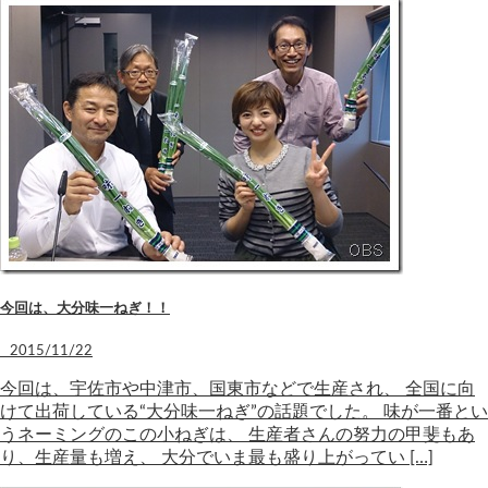
今回は、大分味一ねぎ！！
2015/11/22
今回は、宇佐市や中津市、国東市などで生産され、 全国に向
けて出荷している“大分味一ねぎ”の話題でした。 味が一番とい
うネーミングのこの小ねぎは、 生産者さんの努力の甲斐もあ
り、生産量も増え、 大分でいま最も盛り上がってい […]