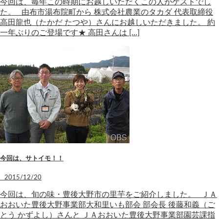
今回は、毎年この時期にお越しいただくこの人がゲストでし
た。 由布市湯布院町から 株式会社農業のタカダ 代表取締役
高田龍也（たかだ たつや）さんにお越しいただきました。 約
一年ぶりのご登場です★ 高田さんは […]
今回は、サトイモ！！
2015/12/20
今回は、旬の味・豊後大野市の里芋をご紹介しました。 ＪＡ
おおいた豊後大野事業部大和里いも部会 部会長 後藤和義（ご
とう かずよし）さんと ＪＡおおいた豊後大野事業部園芸課指