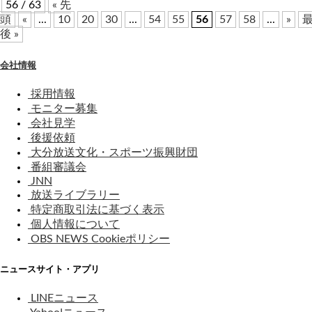
56 / 63
« 先
頭
«
...
10
20
30
...
54
55
56
57
58
...
»
後 »
会社情報
採用情報
モニター募集
会社見学
後援依頼
大分放送文化・スポーツ振興財団
番組審議会
JNN
放送ライブラリー
特定商取引法に基づく表示
個人情報について
OBS NEWS Cookieポリシー
ニュースサイト・アプリ
LINEニュース