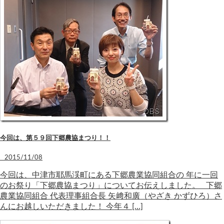
今回は、第５９回下郷農協まつり！！
2015/11/08
今回は、中津市耶馬渓町にある下郷農業協同組合の 年に一回
のお祭り「下郷農協まつり」についてお伝えしました。 下郷
農業協同組合 代表理事組合長 矢﨑和廣（やざき かずひろ）さ
んにお越しいただきました！ 今年４ […]