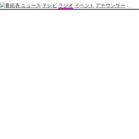
ニュース
テレビ
ラジオ
イベント
アナウンサー
テ
レ
ビ
番
組
表
OBS
制
作
番
組