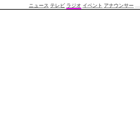
ニュース
テレビ
ラジオ
イベント
アナウンサー
テ
レ
ビ
番
組
表
OBS
制
作
番
組