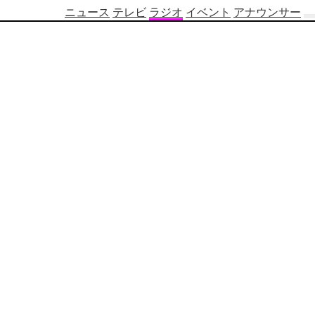
ニュース
テレビ
ラジオ
イベント
アナウンサー
テ
レ
ビ
番
組
表
OBS
制
作
番
組